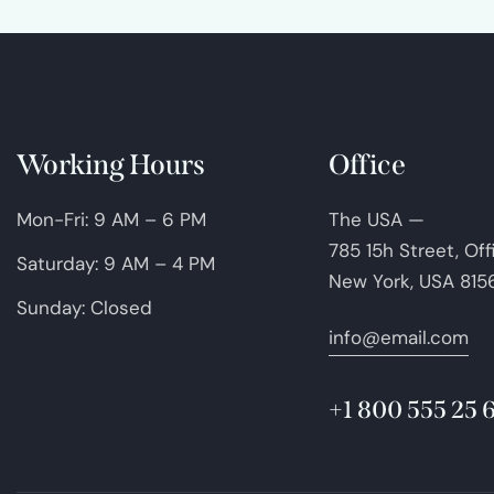
Working Hours
Office
Mon-Fri: 9 AM – 6 PM
The USA —
785 15h Street, Of
Saturday: 9 AM – 4 PM
New York, USA 815
Sunday: Closed
info@email.com
+1 800 555 25 