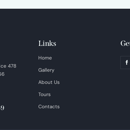
Links
Ge
Home
fice 478
Gallery
66
About Us
Tours
Contacts
69