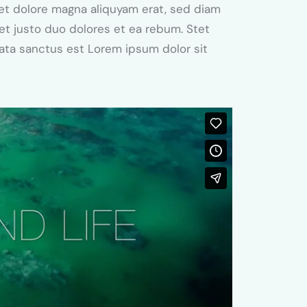
et dolore magna aliquyam erat, sed diam
et justo duo dolores et ea rebum. Stet
mata sanctus est Lorem ipsum dolor sit