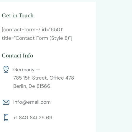
Get in Touch
[contact-form-7 id=”6501″
title=”Contact Form (Style 8)”]
Contact Info
Germany —
785 15h Street, Office 478
Berlin, De 81566
info@email.com
+1 840 841 25 69