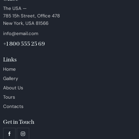
The USA —
785 15h Street, Office 478
New York, USA 81566
info@email.com
+1 800 555 25 69
Links
Home
Gallery
About Us
Tours
Contacts
Get in Touch