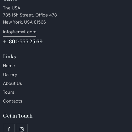
The USA —
785 15h Street, Office 478
New York, USA 81566
info@email.com
+1 800 555 25 69
Links
Home
Gallery
About Us
Tours
Contacts
Get in Touch