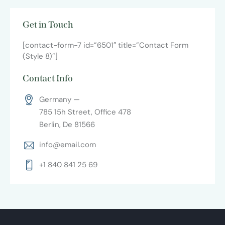
Get in Touch
[contact-form-7 id=”6501″ title=”Contact Form
(Style 8)”]
Contact Info
Germany —
785 15h Street, Office 478
Berlin, De 81566
info@email.com
+1 840 841 25 69