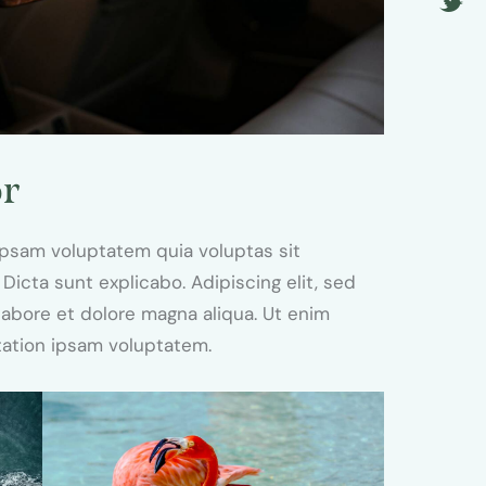
or
ipsam voluptatem quia voluptas sit
 Dicta sunt explicabo. Adipiscing elit, sed
abore et dolore magna aliqua. Ut enim
tation ipsam voluptatem.