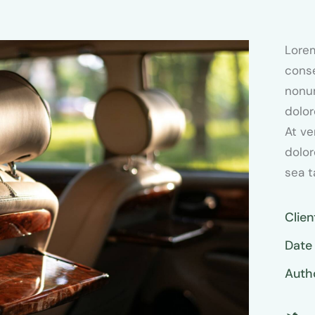
Lorem
conse
nonu
dolor
At ve
dolor
sea t
Clien
Date
Auth