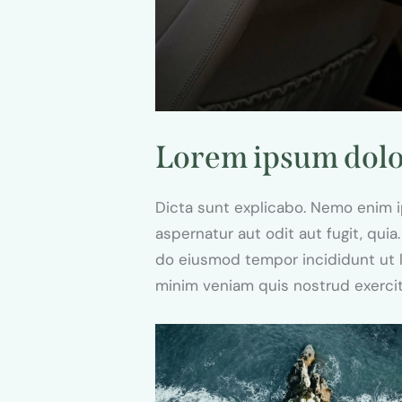
Lorem ipsum dol
Dicta sunt explicabo. Nemo enim 
aspernatur aut odit aut fugit, quia.
do eiusmod tempor incididunt ut l
minim veniam quis nostrud exerci